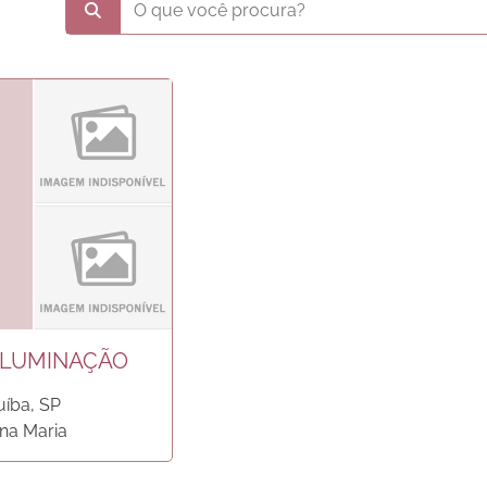
ILUMINAÇÃO
uíba, SP
na Maria