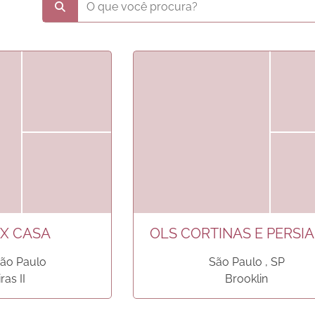
X CASA
OLS CORTINAS E PERSI
 São Paulo
São Paulo , SP
ras II
Brooklin